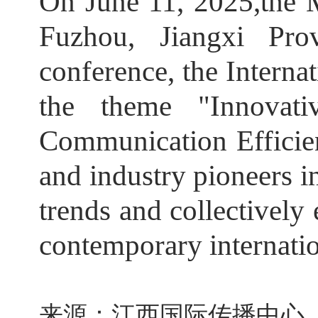
On June 11, 2025,the 
Fuzhou, Jiangxi Pr
conference, the Inter
the theme "Innovati
Communication Efficien
and industry pioneers in
trends and collectively
contemporary internati
来源：江西国际传播中心