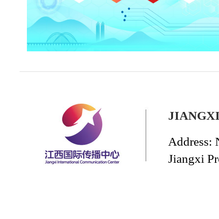
JIANGX
Address: 
Jiangxi P