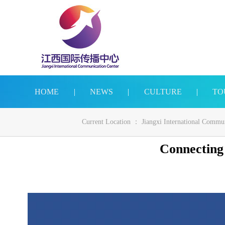
HOME
|
NEWS
|
CULTURE
|
TO
Current Location ：
Jiangxi International Commu
Connecting