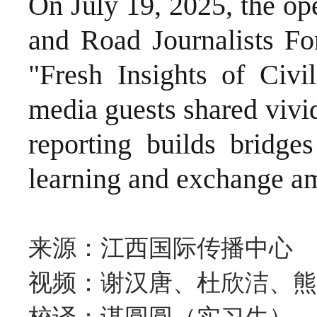
On July 19, 2025, the o
and Road Journalists Fo
"Fresh Insights of Civi
media guests shared vivi
reporting builds bridge
learning and exchange am
来源：江西国际传播中心
视频：谢汉唐、杜欣洁、